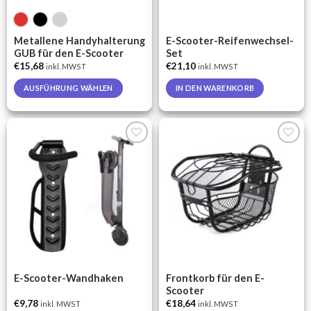
the
product
page
Metallene Handyhalterung
E-Scooter-Reifenwechsel-
GUB für den E-Scooter
Set
€
15,68
€
21,10
inkl. MWST
inkl. MWST
AUSFÜHRUNG WÄHLEN
IN DEN WARENKORB
This
product
has
multiple
Auf die
Auf die
variants.
Wunschliste
Wunschliste
The
options
may
be
chosen
on
the
E-Scooter-Wandhaken
Frontkorb für den E-
product
Scooter
page
€
9,78
€
18,64
inkl. MWST
inkl. MWST