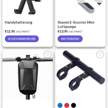
be
chosen
on
the
Handyhalterung
Xiaomi E-Scooter Mini
product
Luftpumpe
page
€
12,95
€
13,95
inkl. MWST
inkl. MWST
IN DEN WARENKORB
WEITERLESEN
Auf die
Auf die
Wunschliste
Wunschliste