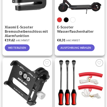
chosen
on
the
product
page
Xiaomi E-Scooter
E-Scooter
Bremsscheibenschloss mit
Wasserflaschenhalter
Alarmfunktion
€
19,62
€
8,31
inkl. MWST
inkl. MWST
WEITERLESEN
AUSFÜHRUNG WÄHLEN
This
product
has
multiple
Auf die
Auf die
variants.
Wunschliste
Wunschliste
The
options
may
be
chosen
on