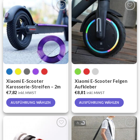
has
multiple
Auf die
Auf die
variants.
Wunschliste
Wunschliste
The
options
may
be
chosen
on
the
product
page
Xiaomi E-Scooter
Xiaomi E-Scooter Felgen
Karosserie-Streifen – 2m
Aufkleber
€
7,82
€
8,81
inkl. MWST
inkl. MWST
AUSFÜHRUNG WÄHLEN
AUSFÜHRUNG WÄHLEN
This
This
product
product
has
has
multiple
multiple
Auf die
Auf die
variants.
variants.
Wunschliste
Wunschliste