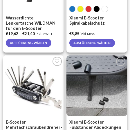
the
the
product
product
page
page
Wasserdichte
Xiaomi E-Scooter
Lenkertasche WILDMAN
Spiralkabelschutz
für den E-Scooter
€
19,62
–
€
21,40
€
5,85
inkl. MWST
inkl. MWST
AUSFÜHRUNG WÄHLEN
AUSFÜHRUNG WÄHLEN
This
This
product
product
has
has
multiple
multiple
Auf die
Auf die
variants.
variants.
Wunschliste
Wunschliste
The
The
options
options
may
may
be
be
chosen
chosen
on
on
the
the
E-Scooter
Xiaomi E-Scooter
product
product
Mehrfachschraubendreher-
Fußständer Abdeckungen
page
page