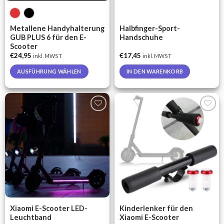
Metallene Handyhalterung
Halbfinger-Sport-
GUB PLUS 6 für den E-
Handschuhe
Scooter
€
24,95
€
17,45
inkl. MWST
inkl. MWST
AUSFÜHRUNG WÄHLEN
IN DEN WARENKORB
This
product
has
multiple
Auf die
Auf die
variants.
Wunschliste
Wunschliste
The
options
may
be
chosen
on
the
Xiaomi E-Scooter LED-
Kinderlenker für den
product
Leuchtband
Xiaomi E-Scooter
page