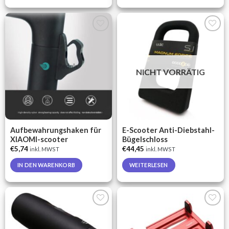
This
This
product
product
has
has
multiple
multiple
Auf die
Auf die
variants.
variants.
Wunschliste
Wunschliste
The
The
options
options
NICHT VORRÄTIG
may
may
be
be
chosen
chosen
on
on
the
the
Aufbewahrungshaken für
E-Scooter Anti-Diebstahl-
product
product
XIAOMI-scooter
Bügelschloss
page
page
€
5,74
€
44,45
inkl. MWST
inkl. MWST
IN DEN WARENKORB
WEITERLESEN
Auf die
Auf die
Wunschliste
Wunschliste