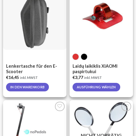
Auf die
Auf die
Wunschliste
Wunschliste
Lenkertasche für den E-
Laidų laikiklis XIAOMI
Scooter
paspirtukui
€
16,45
€
3,77
inkl. MWST
inkl. MWST
IN DEN WARENKORB
AUSFÜHRUNG WÄHLEN
This
product
has
multiple
Auf die
Auf die
variants.
Wunschliste
Wunschliste
The
options
NICHT VORRÄTIG