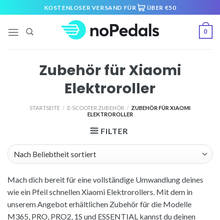
Skip
KOSTENLOSER VERSAND FÜR
ÜBER €50
to
content
0
Zubehör für Xiaomi
Elektroroller
STARTSEITE
/
E-SCOOTER ZUBEHÖR
/
ZUBEHÖR FÜR XIAOMI
ELEKTROROLLER
FILTER
Mach dich bereit für eine vollständige Umwandlung deines
wie ein Pfeil schnellen Xiaomi Elektrorollers. Mit dem in
unserem Angebot erhältlichen Zubehör für die Modelle
M365, PRO, PRO2, 1S und ESSENTIAL kannst du deinen