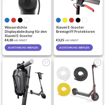
Wasserdichte
Xiaomi E-Scooter
Displayabdeckung für den
Bremsgriff Protektoren
Xiaomi E-Scooter
€
4,38
€
3,25
inkl. MWST
inkl. MWST
AUSFÜHRUNG WÄHLEN
AUSFÜHRUNG WÄHLEN
This
This
product
product
has
has
multiple
multiple
Auf die
Auf die
variants.
variants.
Wunschliste
Wunschliste
The
The
options
options
may
may
be
be
chosen
chosen
on
on