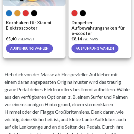
Korbhaken für Xiaomi
Doppelter
Elektroscooter
Aufbewahrungshaken für
e-scooter
€
5,40
€
8,14
inkl. MWST
inkl. MWST
AUSFÜHRUNG WÄHLEN
AUSFÜHRUNG WÄHLEN
This
This
product
product
has
has
Heb dich von der Masse ab Ein spezieller Aufkleber mit
multiple
multiple
variants.
variants.
einem daran angepassten Originalmuster wird das traurig
The
The
graue Pedal deines Elektrorollers bestimmt aufheitern. Wähle
options
options
aus den verfügbaren Optionen, z. B. einem Surfer und Palmen
may
may
vor einem sonnigen Hintergrund, einem sternenklaren
be
be
Himmel oder der Flagge Großbritanniens. Denk daran, wie
chosen
chosen
on
on
wichtig deine Sicherheit ist, und klebe bunte Aufkleber auch
the
the
auf die Lenkstange und an die Seiten des Pedals. Durch ihre
product
product