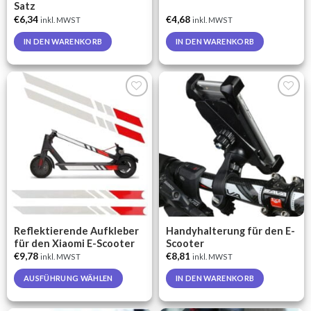
Satz
€
6,34
€
4,68
inkl. MWST
inkl. MWST
IN DEN WARENKORB
IN DEN WARENKORB
Auf die
Auf die
Wunschliste
Wunschliste
Reflektierende Aufkleber
Handyhalterung für den E-
für den Xiaomi E-Scooter
Scooter
€
9,78
€
8,81
inkl. MWST
inkl. MWST
AUSFÜHRUNG WÄHLEN
IN DEN WARENKORB
This
product