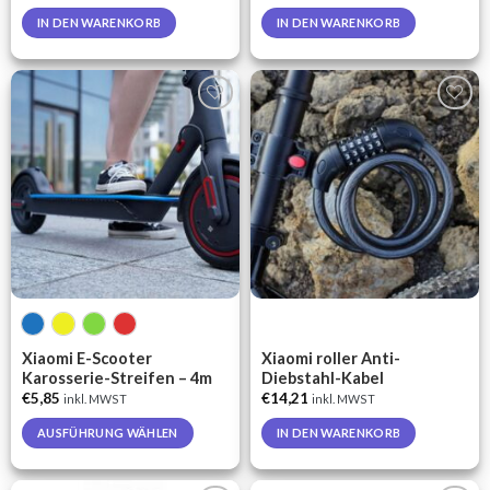
IN DEN WARENKORB
IN DEN WARENKORB
Auf die
Auf die
Wunschliste
Wunschliste
Xiaomi E-Scooter
Xiaomi roller Anti-
Karosserie-Streifen – 4m
Diebstahl-Kabel
€
5,85
€
14,21
inkl. MWST
inkl. MWST
AUSFÜHRUNG WÄHLEN
IN DEN WARENKORB
This
product