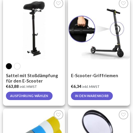
has
multiple
Auf die
Auf die
variants.
Wunschliste
Wunschliste
The
options
may
be
chosen
on
the
product
page
Sattel mit Stoßdämpfung
E-Scooter-Griffriemen
für den E-Scooter
€
63,88
€
6,34
inkl. MWST
inkl. MWST
AUSFÜHRUNG WÄHLEN
IN DEN WARENKORB
This
product
has
multiple
Auf die
Auf die
variants.
Wunschliste
Wunschliste