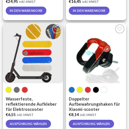
€
24,95
€
16,45
inkl. MWST
inkl. MWST
IN DEN WARENKORB
IN DEN WARENKORB
Auf die
Auf die
Wunschliste
Wunschliste
Wasserfeste,
Doppelter
reflektierende Aufkleber
Aufbewahrungshaken für
für Elektroscooter
Xiaomi-scooter
€
6,55
€
8,14
inkl. MWST
inkl. MWST
AUSFÜHRUNG WÄHLEN
AUSFÜHRUNG WÄHLEN