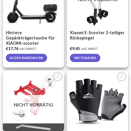
may
be
chosen
on
the
Hintere
Xiaomi E-Scooter 2-teiliger
product
Gepäckträgertasche für
Rückspiegel
page
XIAOMI-scooter
€
17,76
€
9,45
inkl. MWST
inkl. MWST
IN DEN WARENKORB
WEITERLESEN
Auf die
Auf die
Wunschliste
Wunschliste
NICHT VORRÄTIG