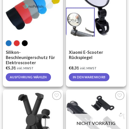
The
options
may
be
chosen
on
the
product
page
Silikon-
Xiaomi E-Scooter
Beschleunigerschutz für
Rückspiegel
Elektroscooter
€
5,31
€
8,31
inkl. MWST
inkl. MWST
AUSFÜHRUNG WÄHLEN
IN DEN WARENKORB
This
product
has
multiple
Auf die
Auf die
variants.
Wunschliste
Wunschliste
The
options
NICHT VORRÄTIG
may