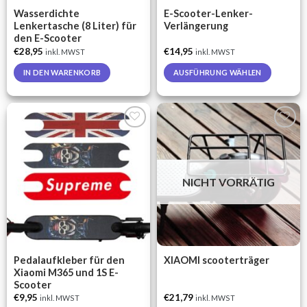
Wasserdichte
E-Scooter-Lenker-
Lenkertasche (8 Liter) für
Verlängerung
den E-Scooter
€
28,95
€
14,95
inkl. MWST
inkl. MWST
IN DEN WARENKORB
AUSFÜHRUNG WÄHLEN
This
product
has
multiple
Auf die
Auf die
variants.
Wunschliste
Wunschliste
The
options
NICHT VORRÄTIG
may
be
chosen
on
the
Pedalaufkleber für den
XIAOMI scooterträger
product
Xiaomi M365 und 1S E-
page
Scooter
€
9,95
€
21,79
inkl. MWST
inkl. MWST