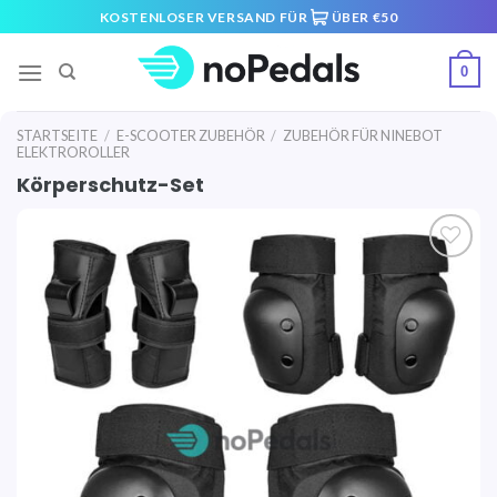
Skip
KOSTENLOSER VERSAND FÜR
ÜBER €50
to
content
0
STARTSEITE
/
E-SCOOTER ZUBEHÖR
/
ZUBEHÖR FÜR NINEBOT
ELEKTROROLLER
Körperschutz-Set
Auf die
Wunschliste