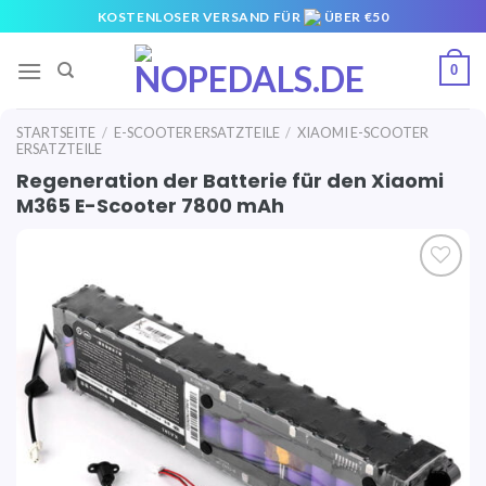
Skip
KOSTENLOSER VERSAND FÜR
ÜBER €50
to
content
0
STARTSEITE
/
E-SCOOTER ERSATZTEILE
/
XIAOMI E-SCOOTER
ERSATZTEILE
Regeneration der Batterie für den Xiaomi
M365 E-Scooter 7800 mAh
Auf die
Wunschliste