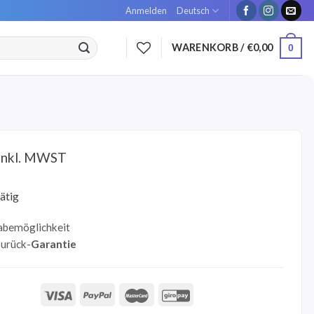
Anmelden
Deutsch
WARENKORB /
€
0,00
0
inkl. MWST
ätig
abemöglichkeit
urück-
Garantie