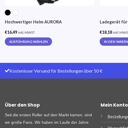
Hochwertiger Helm AURORA
Ladegerät für
€
16,49
€
18,18
inkl. MWST
inkl. MW
AUSFÜHRUNG WÄHLEN
IN DEN WARE
This
product
has
multiple
Kostenloser Versand für Bestellungen über 50 €
variants.
The
options
may
be
Über den Shop
Mein Konto
chosen
on
Seit die ersten Roller auf den Markt kamen, sind
Bestellung
the
wir große Fans. Wir haben im Laufe der Jahre
product