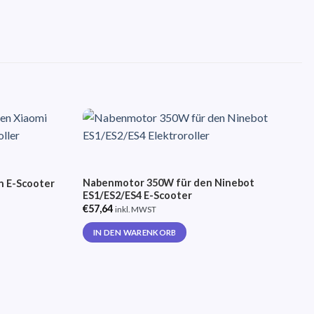
Auf die
Auf die
Wunschliste
Wunschliste
Nabenmotor 350W für den Ninebot
n E-Scooter
ES1/ES2/ES4 E-Scooter
€
57,64
inkl. MWST
IN DEN WARENKORB