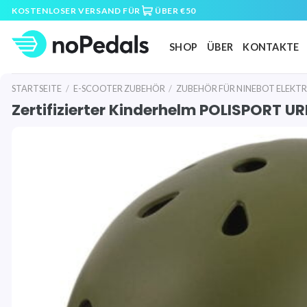
Skip
KOSTENLOSER VERSAND FÜR
ÜBER €50
to
content
SHOP
ÜBER
KONTAKTE
STARTSEITE
/
E-SCOOTER ZUBEHÖR
/
ZUBEHÖR FÜR NINEBOT ELEKT
Zertifizierter Kinderhelm POLISPORT U