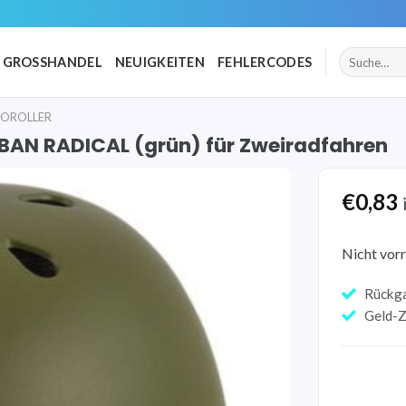
Suche
GROSSHANDEL
NEUIGKEITEN
FEHLERCODES
nach:
ROROLLER
RBAN RADICAL (grün) für Zweiradfahren
€
0,83
Auf die
Wunschliste
Nicht vorr
Rückg
Geld-Z