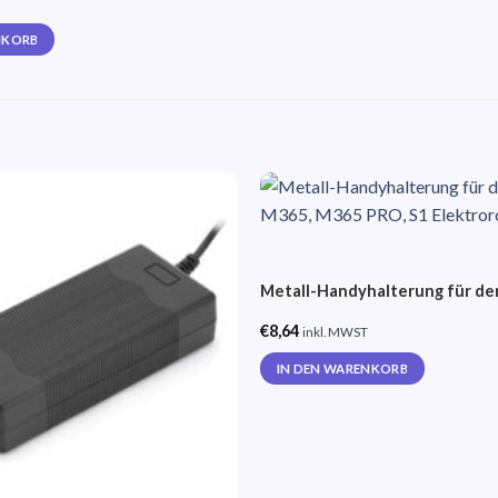
NKORB
Auf die
Wunschliste
Metall-Handyhalterung für de
€
8,64
inkl. MWST
IN DEN WARENKORB