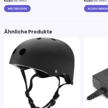
€
0,83
€
0,83
inkl. MWST
inkl. MWST
WEITERLESEN
IN DEN WARE
Ähnliche Produkte
Auf die
Wunschliste