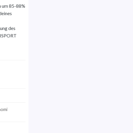
ch um 85-88%
deines
lung des
OLISPORT
aomi